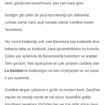
serin, gündüzleri bunaltmıyor, yani tam bana göre.
Dediğim gibi şehir de yaza hazırlandığı için dükkanlar,
cafeler, barlar canlı, açık havada olanlar özellikle benim
favorilerim.
Yaz turisti kalabalığı yok, yani Barselona hep kalabalık ama
baharda daha az kalabalık, bana güvenebilirsiniz bu konuda.
Çünkü yaz aylarında da Barselona’da bulundum ve aradaki
farkı gördüm. Yani İspanya’nın en çok yürünen caddesi olan
La Rambla
’nın kalabalığını ne ben söyleyeyim ne siz sorun
o yaz aylarında.
Özellikle akşam çökünce o gotik ve modern kent, Gaudi’nin
yapıları ile bayağı mistik bir hal alıyor. Kesinlikle gidilip
görülmesi gerekiyor. (Gittiğim her yer için gidin görün diyor