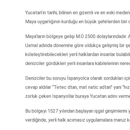
Yucatan’ın tarihi, bilinen en gizemli ve en eski med
Maya uygarlığının kurduğu en büyük şehirlerden biri 
Maya’ların bölgeye gelişi M.Ö 2500 dolaylarındadır. 
Uxmal
adında dönemine göre oldukça gelişmiş bir şeh
köleleştirebilecekleri yerli halklardan insanlar bulab
denizciler
gördükleri yerli insanlara kabilelerinin nere
Denizciler bu soruyu İspanyolca olarak sordukları içi
cevap aldılar ‘‘Tetec dtan, mat natic adtan’’ yani ‘’hı
zorluk çeken İspanyollar buraya Yucatan adını vermeyi
Bu bölgeyi 1527 yılından başlayan işgal girişimlerini 
verdiğinde, yerli halk acımasız uygulamalara maruz k