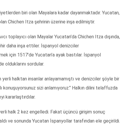
eniyetlerden biri olan Mayalara kadar dayanmaktadır. Yucatan,
olan
Chichen Itza
şehrinin üzerine inşa edilmiştir.
Avcı toplayıcı olan Mayalar Yucatan’da Chichen Itza dışında,
ir daha inşa ettiler.
İspanyol denizciler
ilmek için 1517’de Yucatan’a ayak bastılar.
İspanyol
de olduklarını sordular.
n yerli halktan insanlar anlayamamıştı ve denizciler şöyle bir
zlı konuşuyorsunuz sizi anlamıyoruz.’’ Halkın dilini telaffuzda
 kararlaştırdılar.
yerli halk 2 kez engelledi. Fakat üçüncü girişim sonuç
aldı ve sonunda Yucatan İspanyollar tarafından ele geçirildi.