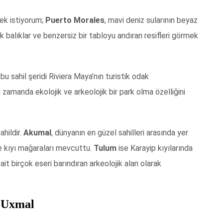
mek istiyorum;
Puerto Morales
, mavi deniz sularının beyaz
ik balıklar ve benzersiz bir tabloyu andıran resifleri görmek
 bu sahil şeridi Riviera Maya’nın turistik odak
 zamanda ekolojik ve arkeolojik bir park olma özelliğini
hildir.
Akumal
, dünyanın en güzel sahilleri arasında yer
 ve kıyı mağaraları mevcuttu.
Tulum
ise Karayip kıyılarında
t birçok eseri barındıran arkeolojik alan olarak
e Uxmal