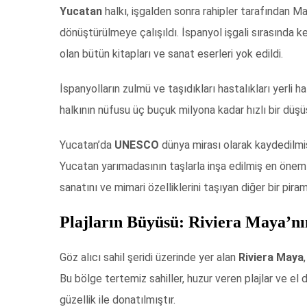
Yucatan
halkı, işgalden sonra rahipler tarafından Ma
dönüştürülmeye çalışıldı. İspanyol işgali sırasında 
olan bütün kitapları ve sanat eserleri yok edildi.
İspanyolların zulmü ve taşıdıkları hastalıkları yerli
halkının nüfusu üç buçuk milyona kadar hızlı bir düşü
Yucatan’da
UNESCO
dünya mirası olarak kaydedilm
Yucatan yarımadasının taşlarla inşa edilmiş en önemli
sanatını ve mimari özelliklerini taşıyan diğer bir pirami
Plajların Büyüsü: Riviera Maya’nın
Göz alıcı sahil şeridi üzerinde yer alan
Riviera Maya
Bu bölge tertemiz sahiller, huzur veren plajlar ve el
güzellik ile donatılmıştır.