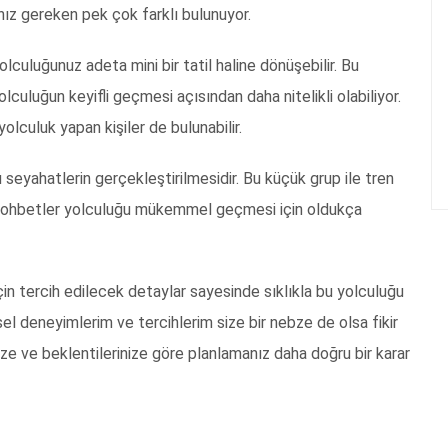
ız gereken pek çok farklı bulunuyor.
olculuğunuz adeta mini bir tatil haline dönüşebilir. Bu
olculuğun keyifli geçmesi açısından daha nitelikli olabiliyor.
olculuk yapan kişiler de bulunabilir.
bu seyahatlerin gerçekleştirilmesidir. Bu küçük grup ile tren
e sohbetler yolculuğu mükemmel geçmesi için oldukça
için tercih edilecek detaylar sayesinde sıklıkla bu yolculuğu
sel deneyimlerim ve tercihlerim size bir nebze de olsa fikir
rinize ve beklentilerinize göre planlamanız daha doğru bir karar