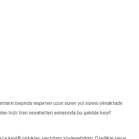
urumların başında nispeten uzun süren yol süresi olmaktadır.
len hızlı tren seyahatleri esnasında bu şekilde keyif
kça keyifli oldukları yaptığımı söyleyebilirim. Özellikle gece