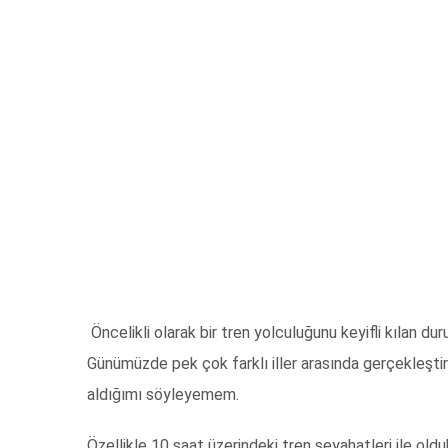
Öncelikli olarak bir tren yolculuğunu keyifli kılan d
Günümüzde pek çok farklı iller arasında gerçekleştiri
aldığımı söyleyemem.
Özellikle 10 saat üzerindeki tren seyahatleri ile oldu