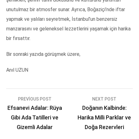
unutulmaz bir atmosfer sunar. Ayrıca, Boğaziçi’nde iftar
yapmak ve yalıları seyretmek, İstanbul’un benzersiz
manzarasını ve geleneksel lezzetlerini yaşamak için harika
bir fırsattır.
Bir sonraki yazıda görüşmek üzere,
Anıl UZUN
Yazı
PREVIOUS POST
NEXT POST
Efsanevi Adalar: Rüya
Doğanın Kalbinde:
gezinmesi
Gibi Ada Tatilleri ve
Harika Milli Parklar ve
Gizemli Adalar
Doğa Rezervleri