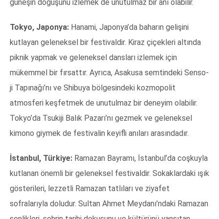
güneşin doğuşunu izlemek de unutulmaz bir anı olabilir.
Tokyo, Japonya:
Hanami, Japonya’da baharın gelişini
kutlayan geleneksel bir festivaldir. Kiraz çiçekleri altında
piknik yapmak ve geleneksel dansları izlemek için
mükemmel bir fırsattır. Ayrıca, Asakusa semtindeki Senso-
ji Tapınağı’nı ve Shibuya bölgesindeki kozmopolit
atmosferi keşfetmek de unutulmaz bir deneyim olabilir.
Tokyo’da Tsukiji Balık Pazarı’nı gezmek ve geleneksel
kimono giymek de festivalin keyifli anıları arasındadır.
İstanbul, Türkiye:
Ramazan Bayramı, İstanbul’da coşkuyla
kutlanan önemli bir geleneksel festivaldir. Sokaklardaki ışık
gösterileri, lezzetli Ramazan tatlıları ve ziyafet
sofralarıyla doludur. Sultan Ahmet Meydanı’ndaki Ramazan
şenlikleri, şehrin tarihi dokusunu ve kültürünü yansıtan