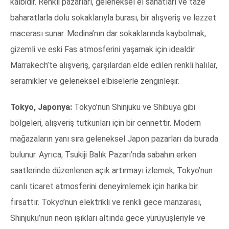
kalbidir. Renkli pazarları, geleneksel el sanatları ve taze
baharatlarla dolu sokaklarıyla burası, bir alışveriş ve lezzet
macerası sunar. Medina’nın dar sokaklarında kaybolmak,
gizemli ve eski Fas atmosferini yaşamak için idealdir.
Marrakech’te alışveriş, çarşılardan elde edilen renkli halılar,
seramikler ve geleneksel elbiselerle zenginleşir.
Tokyo, Japonya:
Tokyo’nun Shinjuku ve Shibuya gibi
bölgeleri, alışveriş tutkunları için bir cennettir. Modern
mağazaların yanı sıra geleneksel Japon pazarları da burada
bulunur. Ayrıca, Tsukiji Balık Pazarı’nda sabahın erken
saatlerinde düzenlenen açık artırmayı izlemek, Tokyo’nun
canlı ticaret atmosferini deneyimlemek için harika bir
fırsattır. Tokyo’nun elektrikli ve renkli gece manzarası,
Shinjuku’nun neon ışıkları altında gece yürüyüşleriyle ve