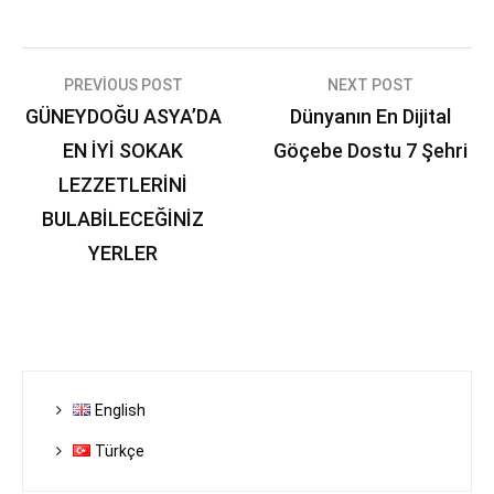
Yazı
PREVIOUS POST
NEXT POST
GÜNEYDOĞU ASYA’DA
Dünyanın En Dijital
gezinmesi
EN İYİ SOKAK
Göçebe Dostu 7 Şehri
LEZZETLERİNİ
BULABİLECEĞİNİZ
YERLER
English
Türkçe