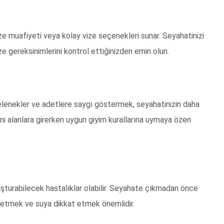
ize muafiyeti veya kolay vize seçenekleri sunar. Seyahatinizi
ze gereksinimlerini kontrol ettiğinizden emin olun.
l gelenekler ve adetlere saygı göstermek, seyahatinizin daha
dini alanlara girerken uygun giyim kurallarına uymaya özen
uşturabilecek hastalıklar olabilir. Seyahate çıkmadan önce
at etmek ve suya dikkat etmek önemlidir.