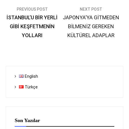
Yazı
PREVIOUS POST
NEXT POST
İSTANBUL’U BİR YERLİ
JAPONYA’YA GİTMEDEN
gezinmesi
GİBİ KEŞFETMENİN
BİLMENİZ GEREKEN
YOLLARI
KÜLTÜREL ADAPLAR
English
Türkçe
Son Yazılar