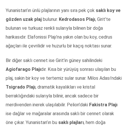
Yunanistan’ın ünlü plajlarının yanı sıra pek çok
saklı koy ve
gözden uzak plaj
bulunur.
Kedrodasos Plajı
, Girit’te
bulunan ve turkuaz renkli sularıyla bilinen bir doğa
harikasıdır. Elafonissi Plajı’na yakın olan bu koy, cedrus
ağaçları ile çevrilidir ve huzurlu bir kaçış noktası sunar.
Bir diğer saklı cennet ise Girit’in güney sahilindeki
Agiofarago Plajı
dır. Kısa bir yürüyüş sonrası ulaşılan bu
plaj, sakin bir koy ve tertemiz sular sunar. Milos Adası’ndaki
Tsigrado Plajı
, dramatik kayalıkları ve kristal
berraklığındaki sularıyla bilinir, ancak sadece bir
merdivenden inerek ulaşılabilir. Pelion’daki
Fakistra Plajı
ise dağlar ve mağaralar arasında saklı bir cennet olarak
öne çıkar. Yunanistan’ın bu
saklı plajları
, hem doğa