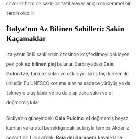
severler hem de sakin bir tatil arayanlar için mükemmel bir
tercih olabilir.
İtalya’nın Az Bilinen Sahilleri: Sakin
Kaçamaklar
İtalya’nın ünlü sahillerinin ötesinde keşfedilmeyi bekleyen
pek çok
az bilinen plaj
bulunur. Sardinya’daki
Cala
Goloritzé
, turkuaz suları ve etkileyici kireçtaşı kemeri ile
ünlüdür. Bu UNESCO koruma alanına sadece yürüyüş ya da
tekneyle ulaşılabilir ve bu da plajı daha sakin ve el
değmemiş kılar.
Sicilya’nın güneyindeki
Cala Pulcino
, el değmemiş beyaz
kumları ve kristal berraklığındaki sularıyla tam bir Akdeniz
cennetidir. Ligurya’daki
Baia dei Saraceni
, kayalıklarla