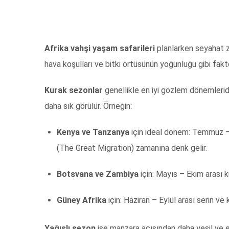
Afrika vahşi yaşam safarileri
planlarken seyahat z
hava koşulları ve bitki örtüsünün yoğunluğu gibi fakt
Kurak sezonlar
genellikle en iyi gözlem dönemleridi
daha sık görülür. Örneğin:
Kenya ve Tanzanya
için ideal dönem: Temmuz –
(The Great Migration) zamanına denk gelir.
Botsvana ve Zambiya
için: Mayıs – Ekim arası 
Güney Afrika
için: Haziran – Eylül arası serin ve
Yağışlı sezon
ise manzara açısından daha yeşil ve et