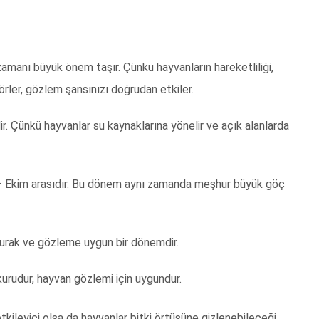
amanı büyük önem taşır. Çünkü hayvanların hareketliliği,
örler, gözlem şansınızı doğrudan etkiler.
r. Çünkü hayvanlar su kaynaklarına yönelir ve açık alanlarda
 Ekim arasıdır. Bu dönem aynı zamanda meşhur büyük göç
kurak ve gözleme uygun bir dönemdir.
 kurudur, hayvan gözlemi için uygundur.
kileyici olsa da hayvanlar bitki örtüsüne gizlenebileceği